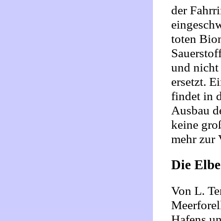
der Fahrr
eingeschw
toten Bio
Sauerstoff
und nicht
ersetzt. 
findet in
Ausbau de
keine gr
mehr zur 
Die Elbe
Von L. Te
Meerforel
Hafens un