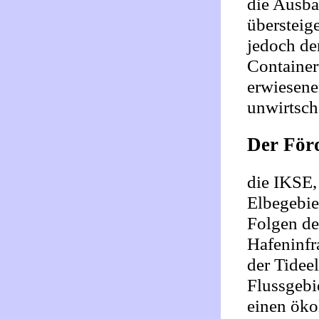
die Ausba
übersteig
jedoch de
Container
erwiesene
unwirtscha
Der Förd
die IKSE
Elbegebiet
Folgen de
Hafeninfr
der Tidee
Flussgebi
einen öko