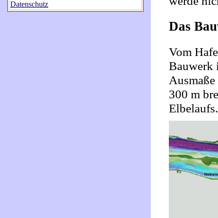
werde nich
Datenschutz
Das Bau
Vom Hafen
Bauwerk in
Ausmaße s
300 m bre
Elbelaufs.