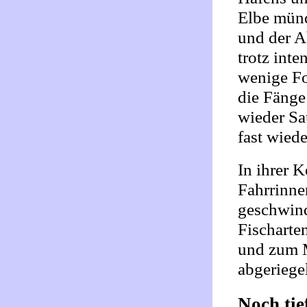
Elbe münd
und der 
trotz int
wenige Fo
die Fänge
wieder Sau
fast wied
In ihrer 
Fahrrinne
geschwind
Fischarte
und zum M
abgeriegel
Noch tie