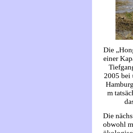
Die „Hon
einer Kap
Tiefgan
2005 bei 
Hamburge
m tatsäc
da
Die nächst
obwohl mi
ökologisc