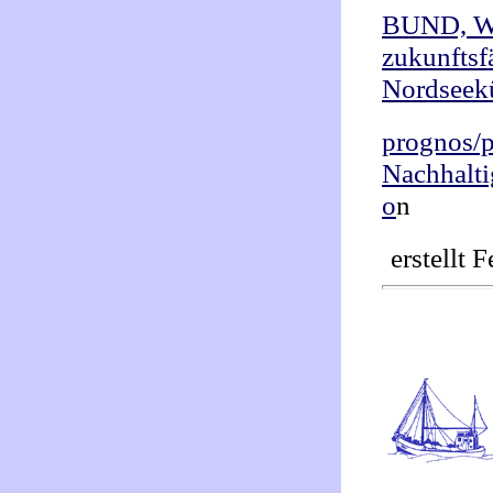
BUND, WW
zukunftsf
Nordseek
prognos/p
Nachhalti
o
n
erstellt 