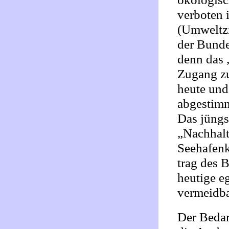
verboten 
(Umweltzi
der Bunde
denn das 
Zugang zu
heute und
abgestimm
Das jüngs
„Nachhalt
Seehafenk
trag des 
heutige e
vermeidba
Der Bedar