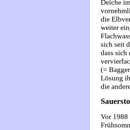
Deiche im
vornehmli
die Elbve
weiter ei
Flachwass
sich seit 
dass sic
vervierfa
(= Bagger
Lösung ih
die andere
Sauersto
Vor 1988 
Frühsomme