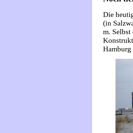
Die heutig
(in Salzw
m. Selbst
Konstrukt
Hamburg w