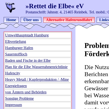
»Rettet die Elbe« eV
Postanschrift: Jahnstr. 4, 21465 Reinbek. Tel. mobil.
Home
Über uns
Alternative Hafenrundfahrt
Links
Umwelthauptstadt Hamburg
Elbvertiefung
Problem
Hamburger Hafen
Förderk
Sauerstoffloch
Baden und Fische in der Elbe
Die Nutzu
Plan für die Elbe Wasserrahmenrichtlinie
Berichten 
Hafencity
Heavy Metall / Kupferproduktion / -Mine
erkennbar
Energiefragen
Gewässer 
von Ämtern und Behörden
bei Wasse
Sonstige Probleme
damit vor
Impressum