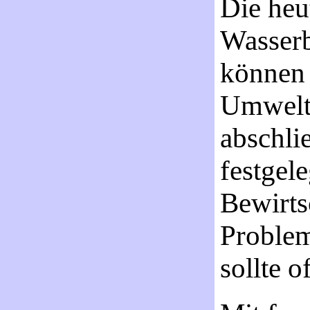
Die heu
Wasserb
können
Umwelts
abschli
festgel
Bewirts
Problem
sollte 