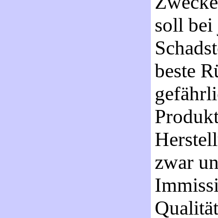
Zwecken
soll bei
Schadst
beste R
gefährl
Produkt
Herstel
zwar un
Immissi
Qualitä