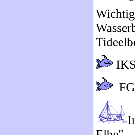
Wichti
Wasserb
Tideelb
IK
FG
I
Elbe"