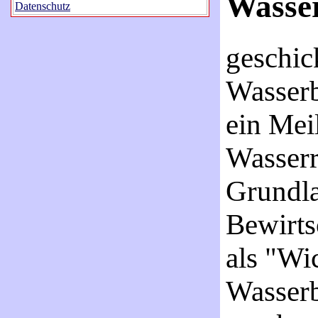
Wasser
Datenschutz
geschic
Wasserb
ein Meil
Wasserr
Grundla
Bewirts
als "Wi
Wasserb