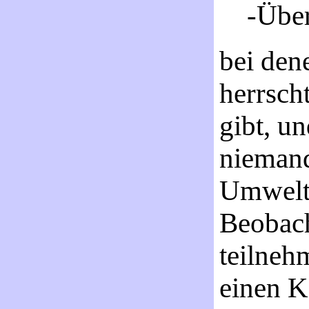
-Über
bei den
herrsch
gibt, un
nieman
Umwelts
Beobach
teilneh
einen K