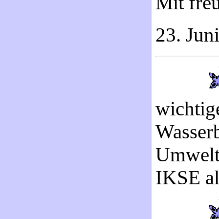
Mit fre
23. Jun
wichtig
Wasserb
Umwelts
IKSE al