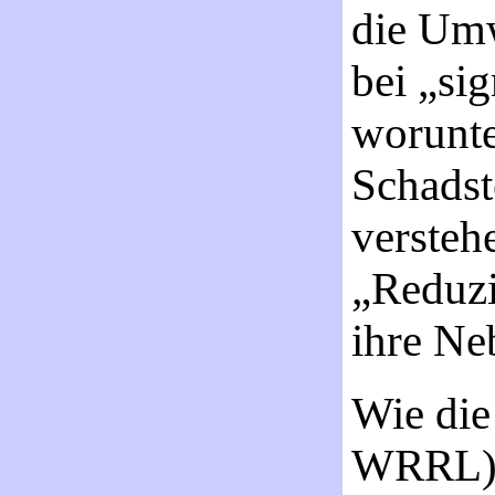
die Umw
bei „si
worunte
Schadst
versteh
„Reduzi
ihre Ne
Wie die 
WRRL) a