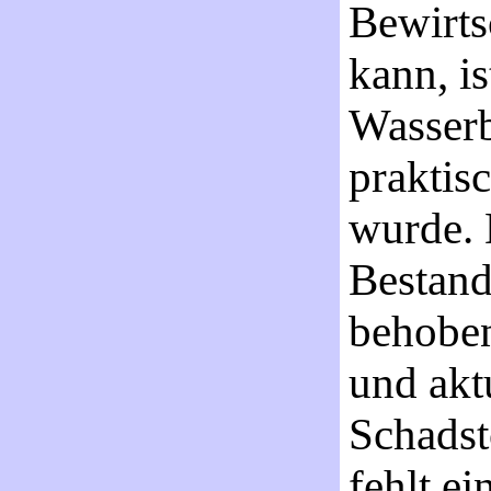
Bewirts
kann, is
Wasserb
praktis
wurde. 
Bestan
behoben
und akt
Schadst
fehlt ei