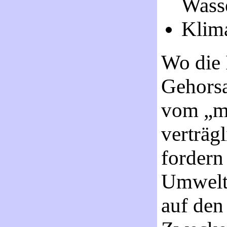
Wass
Klim
Wo die 
Gehorsa
vom „mi
verträg
fordern
Umwelts
auf den