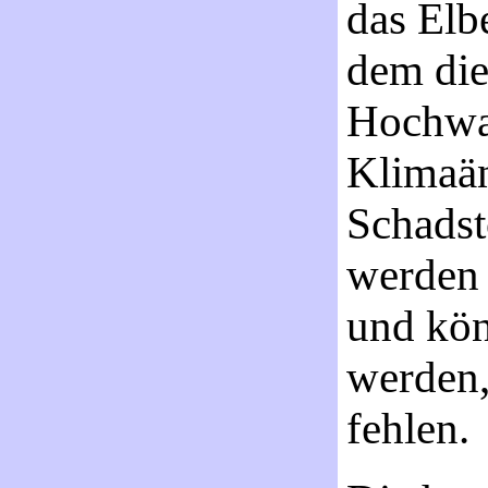
das Elb
dem di
Hochwas
Klimaän
Schadst
werden 
und kön
werden,
fehlen.