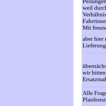
Peilungen
weil durc
Verhältni
Fahrrinne
Mit freu
aber hier
Lieferung
übernächs
wir bitte
Ersatzma
Alle Frag
Planfests