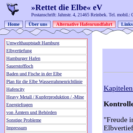
»Rettet die Elbe« eV
Postanschrift: Jahnstr. 4, 21465 Reinbek. Tel. mobil.
Home
Über uns
Alternative Hafenrundfahrt
Links
Umwelthauptstadt Hamburg
Elbvertiefung
Hamburger Hafen
Sauerstoffloch
Baden und Fische in der Elbe
Plan für die Elbe Wasserrahmenrichtlinie
Kapitele
Hafencity
Heavy Metall / Kupferproduktion / -Mine
Kontrolle
Energiefragen
von Ämtern und Behörden
"Freude i
Sonstige Probleme
Elbvertie
Impressum