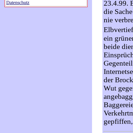
23.4.99. 
Datenschutz
die Sache 
nie verbr
Elbverti
ein grüne
beide die
Einsprüch
Gegenteil
Internets
der Brock
Wut gegen
angebagge
Baggereie
Verkehrtm
gepfiffen,