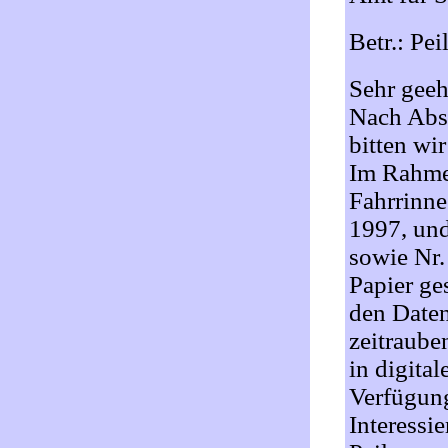
Betr.: Pe
Sehr gee
Nach Absc
bitten wi
Im Rahmen
Fahrrinne
1997, und
sowie Nr.
Papier ge
den Daten
zeitraube
in digita
Verfügung
Interessi