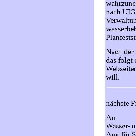
wahrzune
nach UIG 
Verwaltun
wasserbeh
Planfests
Nach der 
das folgt
Webseiten
will.
nächste F
An
Wasser- u
Amt für 