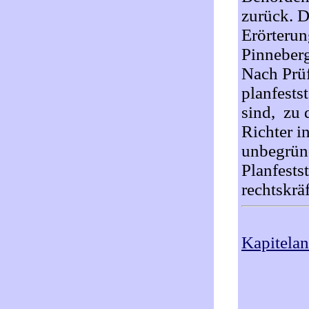
zurück. D
Erörterun
Pinneberg
Nach Prü
planfests
sind, zu 
Richter i
unbegrün
Planfests
rechtskrä
Kapitela