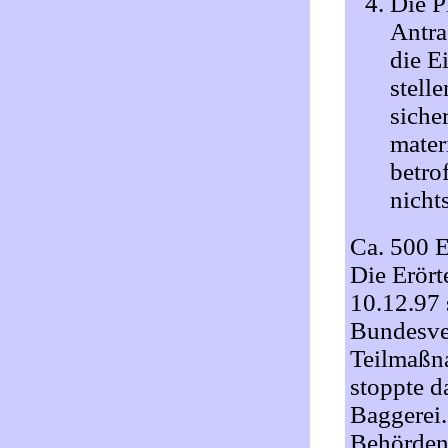
Die P
Antra
die E
stell
siche
mater
betro
nicht
Ca. 500 E
Die Erör
10.12.97 
Bundesve
Teilmaßn
stoppte d
Baggerei.
Behörden 