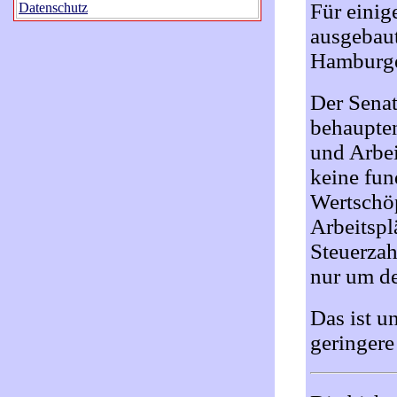
Für einig
Datenschutz
ausgebaut
Hamburge
Der Senat
behaupten
und Arbei
keine fun
Wertschö
Arbeitspl
Steuerzah
nur um de
Das ist u
geringer