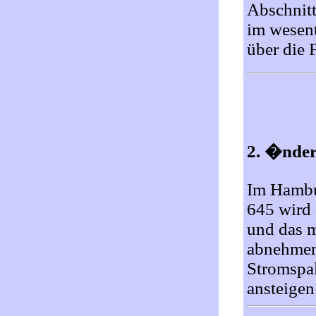
Abschnitt
im wesent
über die 
2. �nder
Im Hambu
645 wird 
und das m
abnehmen
Stromspa
ansteigen