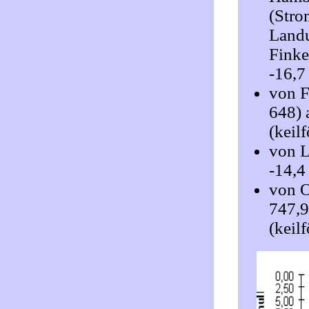
(Stro
Landu
Finke
-16,7
von F
648) 
(keil
von L
-14,4
von O
747,9
(keil