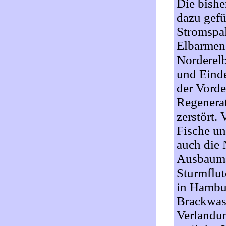
Die bishe
dazu gefü
Stromspal
Elbarmen 
Norderel
und Einde
der Vorde
Regenerat
zerstört.
Fische un
auch die 
Ausbauma
Sturmflut
in Hambur
Brackwass
Verlandu