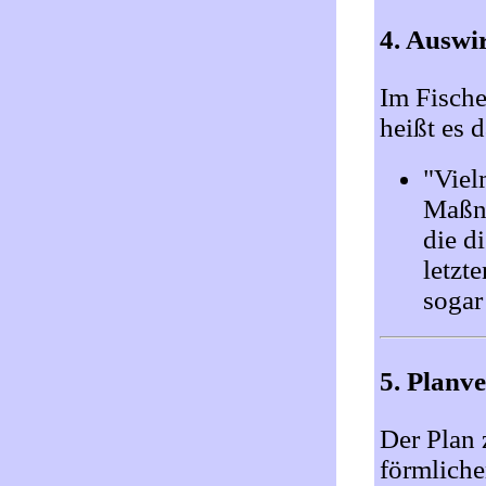
4. Auswi
Im Fische
heißt es 
"Viel
Maßna
die d
letzt
sogar
5. Planv
Der Plan 
förmliche