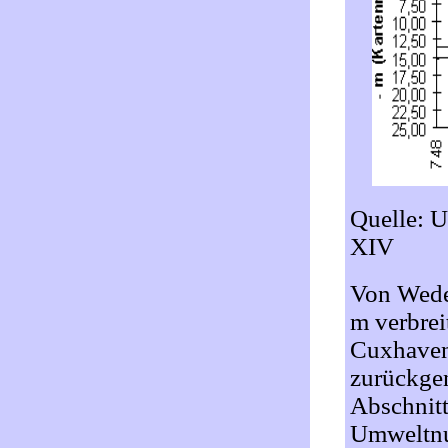
Quelle: 
XIV
Von Wedel
m verbrei
Cuxhaven 
zurückgen
Abschnit
Umweltnut