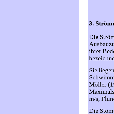
3. Ström
Die Strö
Ausbauzus
ihrer Bed
bezeichn
Sie liege
Schwimmg
Möller (1
Maximals
m/s, Flun
Die Stömu