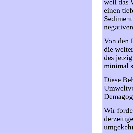
weil das 
einen tie
Sediment 
negativen
Von den B
die weite
des jetzi
minimal s
Diese Beh
Umweltver
Demagog
Wir forde
derzeitig
umgekehr