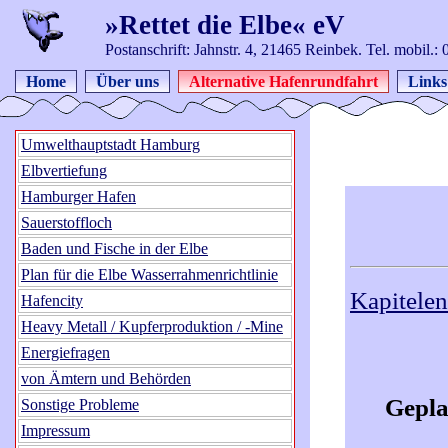
»Rettet die Elbe« eV
Postanschrift: Jahnstr. 4, 21465 Reinbek. Tel. mobil.
Home
Über uns
Alternative Hafenrundfahrt
Links
Umwelthauptstadt Hamburg
Elbvertiefung
Hamburger Hafen
Sauerstoffloch
Baden und Fische in der Elbe
Plan für die Elbe Wasserrahmenrichtlinie
Kapitele
Hafencity
Heavy Metall / Kupferproduktion / -Mine
Energiefragen
von Ämtern und Behörden
Geplan
Sonstige Probleme
Impressum