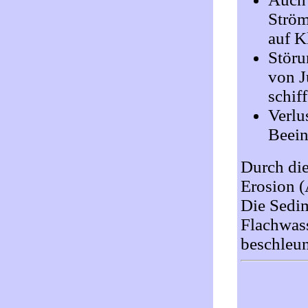
Ström
auf K
Störu
von J
schif
Verlu
Beein
Durch di
Erosion (
Die Sedim
Flachwass
beschleun