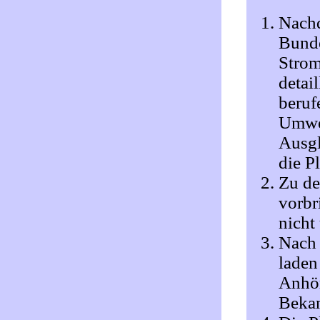
Nachd
Bunde
Strom
detai
beruf
Umwel
Ausgl
die P
Zu de
vorbr
nicht
Nach 
laden
Anhör
Bekan