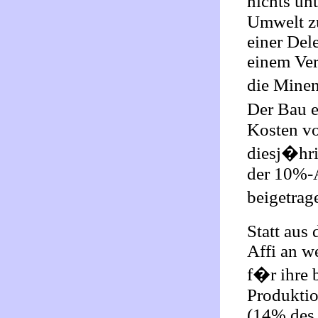
nichts un
Umwelt zu
einer Del
einem Vert
die Minen
Der Bau e
Kosten vo
diesj�hri
der 10%-A
beigetrag
Statt aus 
Affi an w
f�r ihre 
Produktio
(14% des 