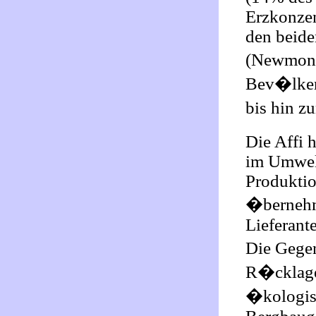
Erzkonzen
den beide
(Newmont)
Bev�lker
bis hin z
Die Affi 
im Umwelt
Produktio
�bernehm
Lieferant
Die Gegen
R�cklage
�kologis