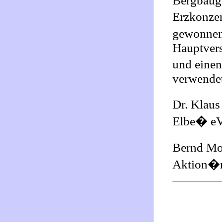
Bergbauge
Erzkonzen
gewonnen 
Hauptvers
und einen
verwendet
Dr. Klaus
Elbe� eV,
Bernd Mor
Aktion�ri