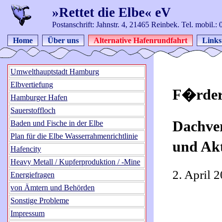
»Rettet die Elbe« eV
Postanschrift: Jahnstr. 4, 21465 Reinbek. Tel. mobil.
Home
Über uns
Alternative Hafenrundfahrt
Links
Umwelthauptstadt Hamburg
Elbvertiefung
F�rder
Hamburger Hafen
Sauerstoffloch
Dachve
Baden und Fische in der Elbe
Plan für die Elbe Wasserrahmenrichtlinie
und Akt
Hafencity
Heavy Metall / Kupferproduktion / -Mine
2. April 
Energiefragen
von Ämtern und Behörden
Sonstige Probleme
Impressum